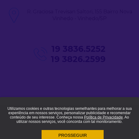
R. Graciosa Trevisan Saltori, 155 Bairro Nova
Vinhedo - Vinhedo/SP
19 3836.5252
19 3826.2599
Utilizamos cookies e outras tecnologias semelhantes para melhorar a sua
experiência em nossos serviços, personalizar publicidade e recomendar
© 2021 - Todos direitos reservados - Siembra Automação.
Política de
conteúdo de seu interesse. Conheça nossa
Política de Privacidade
. Ao
Privacidade
utilizar nossos serviços, você concorda com tal monitoramento.
PROSSEGUIR
agência de marketing digital