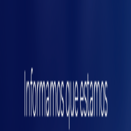
tecnologia 5G. Assim, é possível monitorar
áreas, calcular quantidade de produtos e
tantas outras funções.
Portanto, acompanhar as novidades e buscar
as
alterativas mais sustentáveis e eficientes é um
caminho vantajoso para empresas do setor.
Vantagens da automação
no agronegócio
Como já falamos anteriormente, as
tecnologias tornam o processo produtivo mais
eficiente, por isso são cada vez mais utilizadas
na maioria dos setores do mercado. No