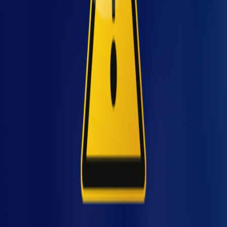
e plataformas de serviços que otimizam os
processos agrícolas, como controle de
maquinários à distância, seleção de sementes,
regulação de agro defensivos, sistemas de
irrigação e rastreamento de produtos desde a
lavoura até o endereço final.
viço
Um exemplo de automação bem-sucedida no
setor é a agricultura de precisão. Esse sistema
de gestão busca aumentar o retorno
econômico e reduzir o impacto ambiental a
partir de ferramentas eletrônicas embarcadas
em máquinas agrícolas e sistemas de
informação geográfica.
No setor também tem sido cada vez mais
comum o uso de celulares, drones,
computadores e implementos com