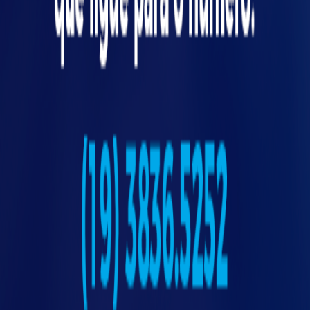
Com o avanço da criação de tecnológicas para
otimizar processos produtivos, hoje é possível
encontrar diversas soluções para o setor
agrícola. Veja algumas delas!
tat
Máquinas
Não é de hoje que os tratores, pulverizadores,
semeadores e colheitadeiras fazem parte da
rotina produtiva no agronegócio. A diferença é
que hoje elas contam com grande
desenvolvimento tecnológico.
Hoje, as máquinas contam com GPS, piloto
automático e aplicação diferencial para tornar
os processos mais sustentáveis e eficientes.
Através de software de gerenciamento, é