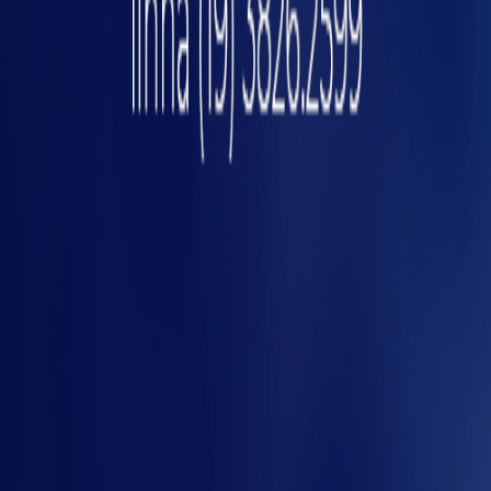
Redução de riscos
Outro ponto positivo é a redução de riscos na
produção. Isso porque os sistemas
tecnológicos permitem uma agricultura de
precisão, desde o início até o momento da
colheita.
Com o uso de tecnologias é possível prever
gmen
riscos de pragas ou desastres naturais, além
de
encontrar soluções
com mais agilidade
para cada um dos problemas. Dessa forma, é
possível melhorar o investimento de recursos,
aumentando as chances de lucro no mercado.
Eficiência operacional