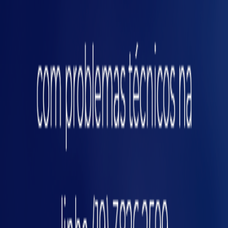
agronegócio, não é diferente. Veja a seguir
algumas vantagens da automação nesse
setor.
Aumento da produtividade
O uso de softwares e tecnologias contribuem
para processos mais sustentáveis, eficientes e
produtivos. Além de competividade, a
automação também garante qualidade do
osi
trabalho e das atividades executadas.
A partir do monitoramento preciso, é possível
melhorar a produtividade, gerar previsibilidade
e reduzir os custos com a produção.