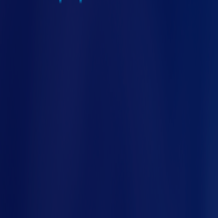
possível acompanhar todos o trabalho a
distância a partir de dispositivos móveis ou
computador.
nco
Sistemas inteligentes
Os sistemas inteligentes são responsáveis por
receber dados e tornam a tomada de decisão
mais eficiente e precisa. Dessa forma, é
possível monitorar atividades e automatizar
algumas funções, como o sistema de
irrigação, por exemplo.
Software de gestão