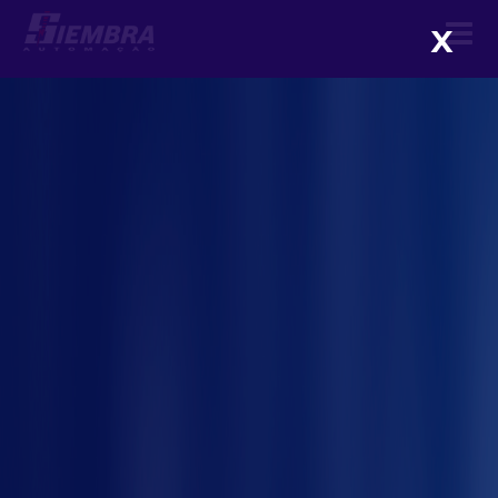
X
Automação no agronegócio:
conheça as principais
vantagens e tecnologias
disponíveis
me