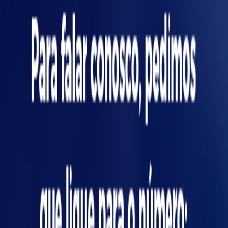
Com a automação de processos, a gestão
ganha uma visão precisa da realidade de cada
etapa da cadeia produtiva. Os dados gerados
com uso de tecnologia possibilitam tomar
decisões mais estratégias e acertadas.
Assim, fica mais fácil calcular os custos e
compreender o ganho qualitativo de todos os
ícia
processos. Com o aumento da produtividade
e eficiência, o resultado é maior vantagem
competitiva no mercado.
Tecnologias disponíveis
para automação agrícola