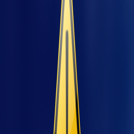
Por que contar com a
automação no
agronegócio?
Assim como outros setores, o agronegócio
jeto
também vem adaptando a rotina de trabalho
e produção, incluindo o uso de máquinas e
tecnologias que otimizem os processos
produtivos.
A partir dessas tecnologias é possível coletar e
mensurar dados com precisão, permitindo
melhor organização, um aumento na
produtividade e redução de custos.
Hoje é possível encontrar diversas ferramentas