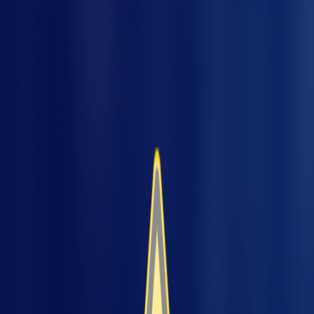
A automação no agronegócio é um recurso
que permite um monitoramento mais
detalhado sobre os processos das produções.
pres
Esse controle acontece por meio de máquinas
e equipamentos com tecnologia avançada,
capaz de oferecer informações importantes
sobre todos os processos do cultivo.
Saiba mais sobre as vantagens de automatizar
processos no setor agrícola e quais são as
principais tecnologias.