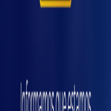
reduzindo
as causas de acidentes
,
afastamentos e menos gastos com
substituições.
Melhora a saúde do
trabalhador
ças
Em muitos casos, não são os trabalhos mais
pesados que causam as doenças laborais
como a lombalgia, mas sim o esforço
repetitivo exigido em determinadas atividades.
Os movimentos constantes para sentar, deitar,
abaixar e carregar objetos, ainda que leves,
podem causar as lesões por esforço repetitivo
(LER) como tendinite, bursite e outras