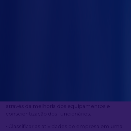
saúde do colaborador para um melhor
resultado.
Confira alguns dos produtos já fabricados
pela Siembra
clicando aqui!
Objetivos do planejamento
ergonômico industrial
• Aumentar o conforto dos postos de trabalho
através da melhoria dos equipamentos e
conscientização dos funcionários.
• Classificar as atividades de empresa em uma