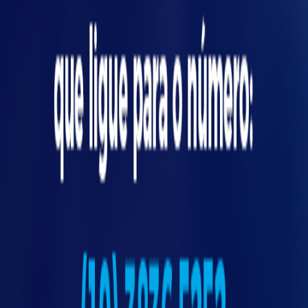
ícia
conformidade com as diretrizes propostas
pelo Ministério do Trabalho.
Bancadas e postos de
trabalho ideais
Projetar uma
bancada ou posto de trabalho
que garanta aos colaboradores segurança,
eficiência e correta ergonomia durante o
desempenho de sua atividade não é tão fácil
quanto parece. Cada centímetro precisa ser
pensado, a fim de garantir as seguintes
condições:
- Ferramentas sempre próximas da mão do
trabalhador, sem que seja necessário esticar