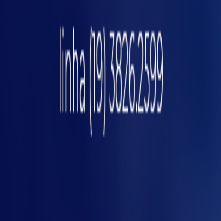
osi
Reduz prejuízos para a
indústria
Além dos afastamentos causados pelas
doenças laborais, as ocorrências geradas por
ergonomia inadequada no ambiente de
trabalho podem resultar em multas e
processos trabalhistas caso haja negligência
da empresa. Não é à toa que existem
consultorias que oferecem o serviço de
avaliação ergonômica no ambiente de
trabalho. Além desta avaliação, as empresas
precisam se preocupar com a realização dos
exames ocupacionais obrigatórios para
garantir a saúde do trabalhador.