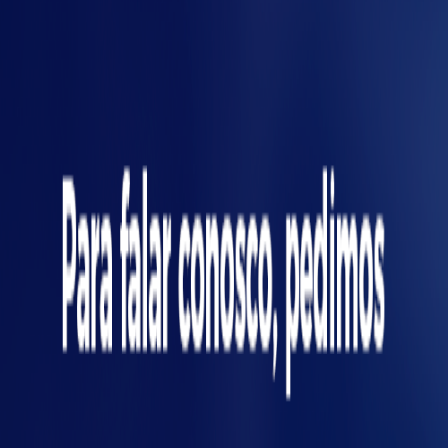
gme
Riscos ergonômicos no
ambiente
Identificar os riscos ergonômicos existentes
em cada uma das atividades desempenhadas
é fundamental para que sejam implantadas
melhorias em bancadas e postos de trabalho
da sua indústria. Para isso, é realizada a análise
ergonômica qualitativa e quantitativa em
relação às atividades industriais
desempenhados pelos trabalhadores.
Isso incluirá desde a forma como o
colaborador desempenha uma determinada
atividade até se os equipamentos estão em