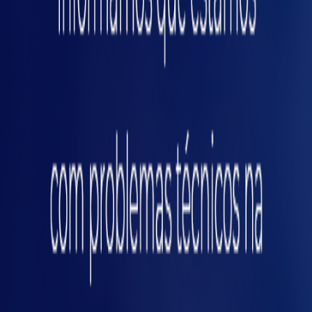
enfermidades que afetam músculos, nervos e
tendões. Isso tudo pode ser evitado com a boa
ergonomia no ambiente de trabalho aliada a
outras ações, como a ginástica laboral, por
exemplo.
Aumenta a produtividade
da equipe
Saúde, bem-estar e produtividade são
condições difíceis de separar. Quando se
objetiva ter uma equipe motivada e eficiente, é
indispensável que você, empregador, ofereça
boas condições de trabalho. Um ambiente
saudável inclui, sem dúvida, a ergonomia.