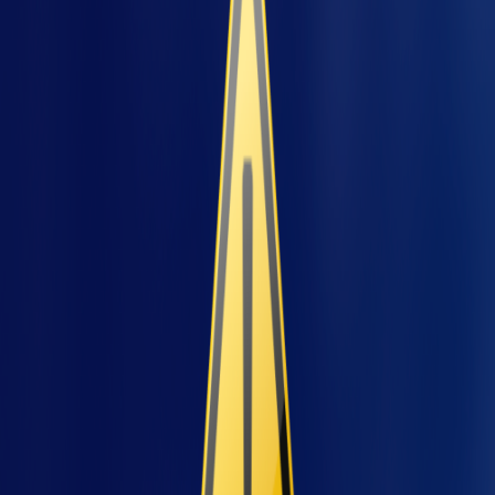
Não dá para ignorar a importância da
ergonomia em qualquer ambiente de
trabalho, não é mesmo? Veja outros motivos
para que a sua indústria invista em melhores
condições, para que minimizem estes
impactos, visando o bem-estar e a saúde do
trabalhador:
jeto
Está na lei
A Norma Regulamentadora 17 (NR-17), do
Ministério do Trabalhador, determina que é
obrigação da empresa avaliar e oferecer as
melhores condições ergonômicas para o
colaborador. Como por exemplo, em