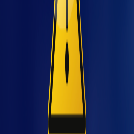
atividades em que é necessário o
carregamento de materiais e máquinas, até a
oferta de mobiliário adequado para as
atividades, como bancadas e postos de
trabalho.
Reduz afastamentos
viço
Trabalhar em posição inadequada, com
movimentos repetitivos ou carregamento de
peso traz consequências sérias para a equipe
e, consequentemente, para a empresa. As
doenças laborais devem ser evitadas a todo
custo. Assim, um ambiente de trabalho
ergonômico é mais seguro, refletindo
diretamente na saúde dos colaboradores,