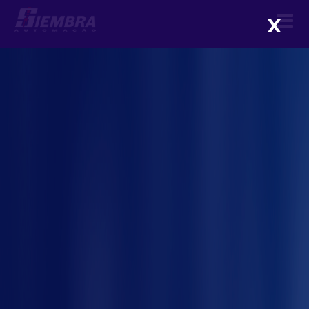
X
Bancadas e postos de trabalho:
aplique a ergonomia no
ambiente industrial
me