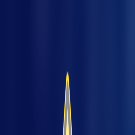
Pode parecer exagero, mas não é! Sabia que a
lombalgia, mais conhecida como “dor nas
costas” é a doença que mais causa
afastamento de trabalhadores por mais de 15
dias?
pre
Estes dados, fornecidos pelo Instituto Nacional
de Seguro Social (INSS), apontam que em 2017
foram cerca de 83 mil casos. É estimado que 8
em cada 10 pessoas irão sofrer de lombalgia
em algum momento da vida, trazendo
impactos negativos para a vida profissional e
pessoal.