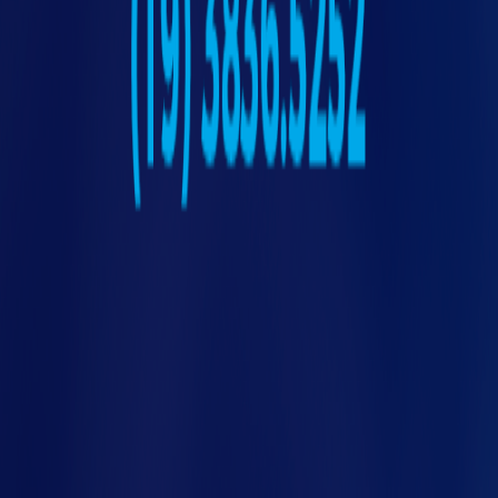
tat
os braços ou ombros a todo instante.
- Materiais também devem estar à mão, sem
que o trabalhador precise se movimentar em
cada etapa da produção.
- Iluminação ideal, sem áreas escuras ou claras
demais, evitando que o trabalhador force a
vista.
A Siembra trabalha com bancadas e postos de
trabalho sob medida, que auxiliam no
nco
desenvolvimento do trabalho industrial –
como inspeção de peças e linhas de
montagem, bancadas didáticas, entre outros –
construídos com base em estudos de
ergonomia, prezando sempre o bem-estar e