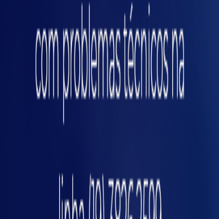
Integração com a NR-12 e
compliance
A antecipação de falhas está diretamente
ligada à conformidade com a NR-12
, pois reduz
riscos de acidentes e garante registros
pos
detalhados de intervenções. Isso facilita
auditorias e inspeções, minimizando passivos
trabalhistas e jurídicos.
Vale lembrar que, desde 2025, a validação
remota por IA em projetos NR-12 é uma
exigência crescente. O monitoramento digital
e a rastreabilidade são aliados indispensáveis
nesse novo cenário regulatório.