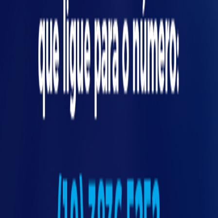
Exemplo de aplicação:
indústria alimentícia
Na indústria alimentícia,
máquinas especiais
para envase exigem máxima disponibilidade.
Ao implementar sensores de temperatura e
vibração, foi possível identificar microparadas e
agir antes de uma falha total. O resultado:
entregas no prazo e redução de desperdício.
Cada segmento industrial pode se beneficiar
da antecipação de falhas
— seja automotivo,
farmacêutico, químico ou óleo e gás.
Boas práticas na fabricação e
comissionamento de máquinas