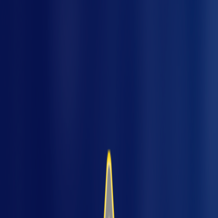
Imagine um cenário em que sua linha de
produção simplesmente para, sem aviso. O
prejuízo vai além do tempo perdido: há atrasos
de entrega, custos com manutenção
emergencial e, pior, o risco de acidentes.
Agora, e se fosse possível antecipar essas
falhas usando dados que a própria máquina já
gera no dia a dia?
Antecipar falhas em máquinas especiais não é
mais ficção, mas realidade acessível graças à
análise de dados operacionais.
Indústrias que
já adotam essa abordagem relatam redução