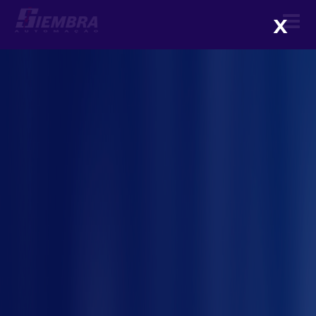
X
Antecipando falhas em
máquinas especiais com dados
operacionais
me