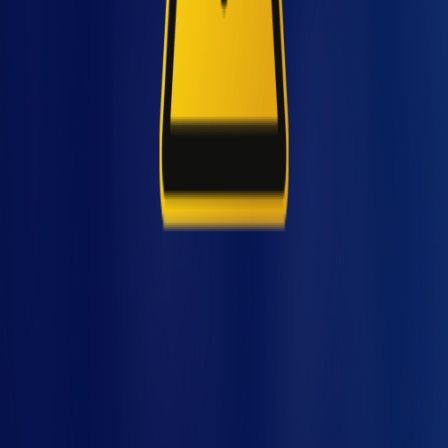
viç
Análise preditiva com softwares específicos;
Integração com sistemas de gestão da
manutenção (CMMS).
Exemplo prático: um setor automotivo
percebeu que o aumento sutil de vibração em
um dispositivo especial precedia falhas de
rolamento. Com o dado em mãos, a
manutenção passou a ser feita antes da
quebra — e as paradas caíram pela metade.
Ao investir em sensores e softwares
de análise, o ROI é perceptível já nos
primeiros meses, especialmente em
ambientes de alta produção.