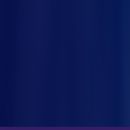
nco
A diferença entre uma parada programada e
um acidente pode estar em minutos de
antecedência
— e na qualidade dos dados que
você coleta e analisa.
Quer entender como adaptar sua
indústria
a
essa nova realidade? Fale agora com nosso
time de especialistas e veja como a Siembra
pode transformar o monitoramento de suas
máquinas especiais:
clique aqui para agendar
uma conversa
.
Perguntas frequentes