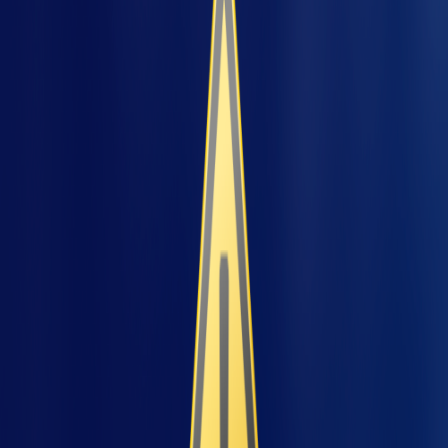
pre
de custos ocultos e aumento de
produtividade, principalmente em setores
regulados e de alta exigência como
farmacêutico, químico e alimentício.
Por que falhas inesperadas
são tão custosas?
Uma parada não planejada pode custar até 10
vezes mais do que uma manutenção
preventiva
, segundo levantamento da
ABB
. Os
custos vão desde perda de produção,
retrabalho, até multas contratuais e
penalidades de segurança.
Em máquinas especiais — projetadas sob
medida para processos críticos — a