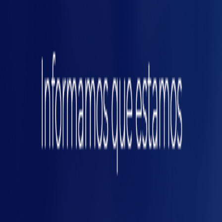
ças
Checklist para antecipar
falhas em máquinas
especiais
Mapeie os principais pontos críticos da
✅
máquina
Implemente sensores de monitoramento
✅
(temperatura, vibração, corrente elétrica)
Garanta que os dados sejam registrados e
✅
acessíveis em tempo real
Utilize softwares de análise preditiva
✅
compatíveis com seu parque fabril
Capacite a equipe para interpretar alertas e
✅
tomar decisões rápidas