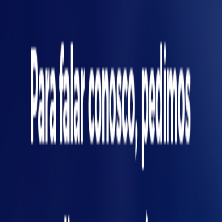
escalabilidade e integração com sistemas
existentes;
Estabeleça indicadores-chave (KPIs) de
performance e falha;
Documente cada etapa e crie um histórico
confiável para auditorias futuras.
Se sua empresa ainda não utiliza
análise de dados para manutenção
íci
preditiva, o momento de começar é
agora. Pequenos investimentos em
sensores e conectividade podem
evitar grandes prejuízos no futuro.