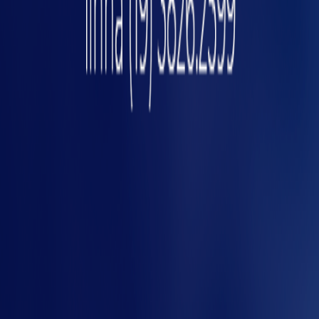
Validação remota por IA em NR-12: o
que muda em 2025?
Como iniciar um projeto de
monitoramento preditivo?
O primeiro passo é escolher máquinas
especiais críticas para o processo e mapear os
gme
principais modos de falha. Em seguida, defina
quais sensores e sistemas de coleta fazem
sentido para seu contexto.
Converse com o fornecedor para integrar
monitoramento desde a fabricação;
Priorize soluções que permitam