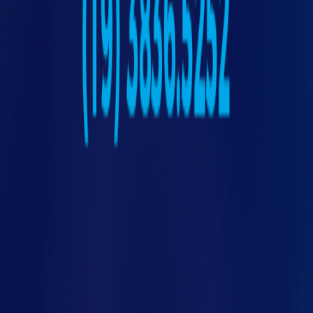
ntat
Dicas para evitar paradas
não planejadas
Planeje manutenções preventivas
baseadas em dados reais, não só em
calendário;
Capacite operadores para identificar
sinais de alerta e registrar ocorrências;
Documente todas as intervenções e
ajustes para análise futura;
Escolha parceiros que entreguem suporte
técnico e atualização contínua;
Integre informações de diferentes
máquinas em um painel centralizado;