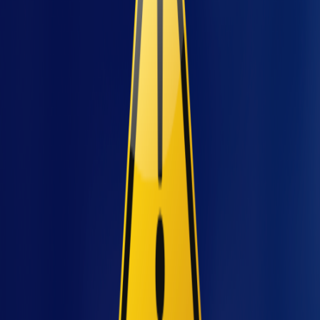
jet
imprevisibilidade pode ser ainda maior, já que
cada equipamento possui suas
particularidades. Não existe uma “receita de
bolo” universal.
Como dados operacionais
ajudam a antecipar falhas?
O segredo está em coletar e analisar dados do
próprio funcionamento da máquina
—
temperatura, vibração, ciclos de operação,
consumo de energia e até padrões de parada.
Monitoramento contínuo por sensores
integrados;
Registros automáticos de eventos
anômalos;