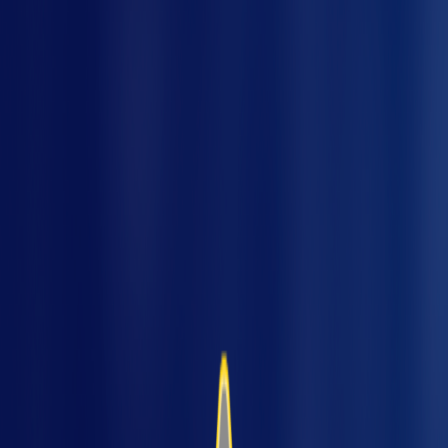
ome
Sua equipe está em plena operação, a
produtividade está alta, mas, de repente, um
acidente ocorre porque uma proteção não foi
escolhida corretamente. Esse cenário,
infelizmente, é mais comum do que se
imagina — e quase sempre poderia ser evitado
com o tipo de enclausuramento adequado.
A escolha entre enclausuramento total, parcial
ou móvel não é apenas uma questão de
preferência, mas sim de segurança,
produtividade e conformidade com normas
como a NR-12.