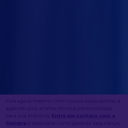
Não existe receita pronta para
enclausuramento. O ideal é
personalizar a
solução
conforme os riscos específicos, a
rotina operacional e as exigências normativas.
Envolver a equipe técnica desde o início,
buscar consultoria especializada e
documentar todo o processo são passos
essenciais para garantir segurança e
produtividade.
A escolha do enclausuramento certo pode
evitar acidentes, multas e paralisações —
protegendo sua equipe e seu negócio.
Fale agora mesmo com nossos especialistas e
agende uma análise técnica personalizada
para sua indústria.
Entre em contato com a
Siembra
e descubra como garantir segurança,