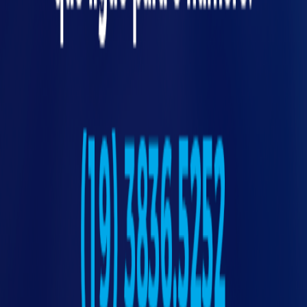
Acertando na escolha do
enclausuramento
Mapeie todos os pontos de risco da
nta
máquina.
Identifique quem precisa acessar cada área
e com que frequência.
Consulte a NR-12 e demais normas
aplicáveis.
Considere a ergonomia e a logística de
produção.
Busque soluções modulares e
personalizadas quando possível.