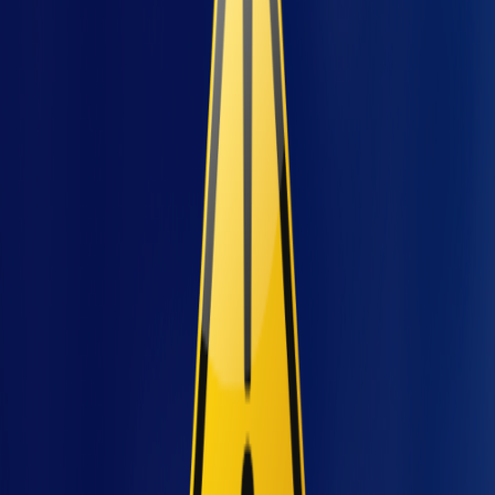
ojet
Características
e aplicações
Tipo
Descrição
Quando usar
Envolve
Riscos graves e
completamente
permanentes; áreas
a máquina ou
com múltiplos
área de risco,
Total
pontos perigosos;
impedindo
máquinas
qualquer
automáticas de
acesso não
grande porte.
autorizado.
Protege apenas
as partes mais
Manutenção
críticas,
frequente;
permitindo
necessidade de
Parcial
acesso
interação manual;
controlado a
áreas com riscos