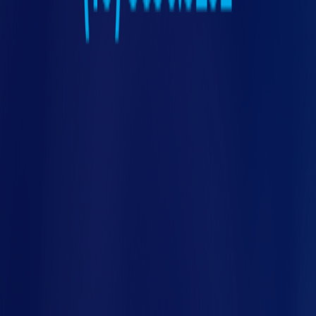
Implemente dispositivos de segurança
adicionais (sensores, intertravamentos).
Documente todas as decisões para futuras
auditorias.
Checklist atualizado e participação do time de
engenharia são diferenciais decisivos para o
nco
sucesso do projeto.
Dispositivos de segurança: veja o que
a NR-12 exige
Personalização e análise
técnica são fundamentais