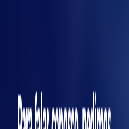
gme
"cumprir tabela". O excesso pode
travar sua produção sem agregar
segurança real.
Como o enclausuramento protege o
trabalhador: descubra na prática
Impactos no dia a dia:
produtividade x segurança
Um erro recorrente é acreditar que mais
proteção sempre significa mais segurança. Na
prática, enclausuramento mal dimensionado
pode reduzir drasticamente a produtividade,
tornando tarefas simples em verdadeiros