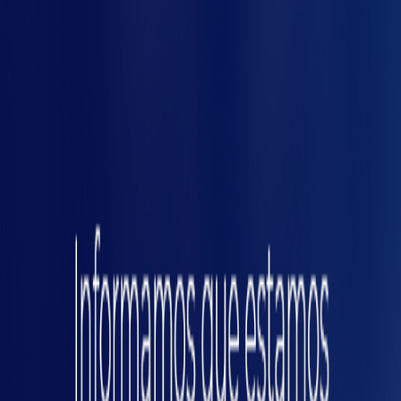
Vamos ao ponto prático: como decidir? Veja
um checklist simplificado para guiar sua
análise:
Analise o risco:
Risco permanente e grave?
ças
Opte pelo enclausuramento total.
Considere a necessidade de acesso:
Operações de manutenção frequentes
pedem enclausuramento parcial ou móvel.
Observe o fluxo logístico:
Mudanças
rápidas de setup favorecem barreiras
móveis.
Cheque exigências normativas:
Algumas
máquinas exigem enclausuramento total
por lei.