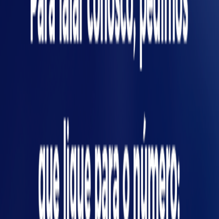
desafios logísticos.
Enclausuramento total: máxima proteção,
tíci
mas maior impacto em setups e
manutenção.
Parcial: equilíbrio entre acesso e segurança,
ideal para operações manuais frequentes.
Móvel: flexibilidade, mas exige dispositivos
de intertravamento para garantir proteção.
O segredo está em
personalizar a solução
conforme a rotina da sua linha de produção.
Riscos ocultos em mesas industriais:
saiba o que observar além da NR-12