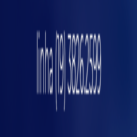
pos
escolha é errada?
Imagine uma indústria química que optou por
enclausuramento parcial para uma área com
riscos de vazamento tóxico. O resultado? Um
incidente grave, já que o acesso não
autorizado não foi completamente bloqueado.
Por outro lado, em uma linha automotiva, o
enclausuramento total reduziu acidentes, mas
aumentou o tempo de setup — solução:
adotar enclausuramento móvel em pontos
estratégicos.
Cada cenário exige análise criteriosa — não
existe solução única para todos.
Evite o erro comum de adotar
enclausuramento total apenas para