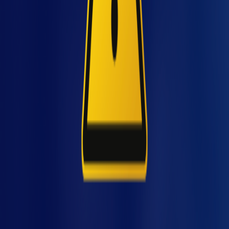
determinadas
localizados.
áreas.
rviç
Barreiras
Setups ágeis;
removíveis ou
mudanças
deslizantes, que
frequentes de
Móvel
podem ser
layout; operações
ajustadas
por lote ou
conforme o
pequenas séries.
processo exige.
A escolha inadequada pode resultar em
acidentes, multas e até paralisações —
especialmente durante auditorias rigorosas.
Como identificar o tipo
ideal para cada risco e
máquina