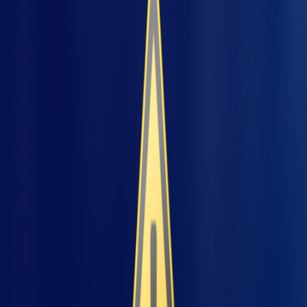
pre
Por que o tipo do
Encalusuramento faz tanta
diferença?
O enclausuramento é uma barreira física
projetada para isolar operadores dos riscos
gerados por máquinas e processos industriais.
Sua função principal é
eliminar ou reduzir a
exposição a partes móveis, calor, ruído e
emissões perigosas
. Mas nem todo
enclausuramento é igual.
Escolher o tipo certo — total, parcial ou móvel
— determina o equilíbrio entre segurança e
eficiência operacional.