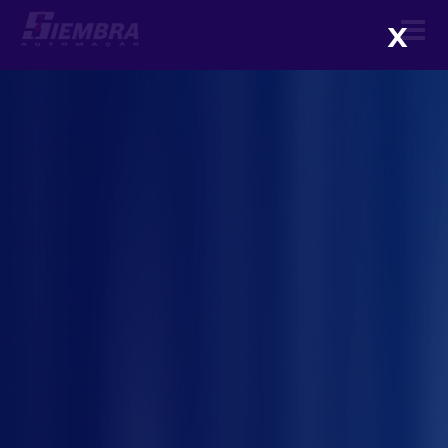
X
Como escolher o tipo de
enclausuramento ideal para
sua fábrica