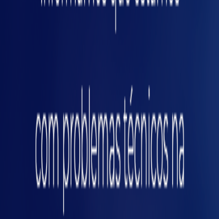
Pense na ergonomia:
Barreiras móveis
podem facilitar ajustes, mas exigem
sistemas de segurança redundantes.
Dica técnica: O enclausuramento
parcial pode ser a solução ideal para
linhas de produção que exigem
inspeção visual constante, como na
indústria alimentícia ou
farmacêutica.
O segredo está em combinar análise de risco,
ergonomia e processos produtivos.
O que acontece quando a