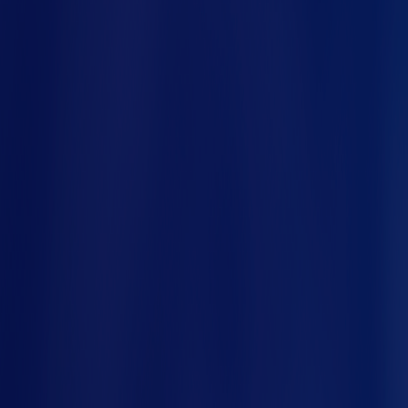
nco
Como a telemetria ajuda a
descobrir a causa de paradas
intermitentes que somem após
reiniciar a máquina?
Ela registra o evento junto com as
condições do momento (como
temperatura, corrente, vibração e carga).
Mesmo que a falha desapareça ao
reiniciar, ficam os dados do instante do
problema, o que ajuda a encontrar
correlações e reduzir troca de peças por
tentativa.