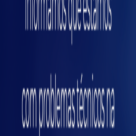
Em áreas sensíveis (farmacêutica e
alimentícia, por exemplo), uma trilha contínua,
com alertas por faixa, evita perder lote e reduz
debate sobre quando e por quanto tempo o
processo saiu do limite.
5) Manutenção apagando incêndio
por falta de prioridade
Indicadores simples de condição e uso (horas,
ciclos, corrente, temperatura, vibração)
permitem um controle de criticidade. A
equipe ataca primeiro o que está degradando
agora.
6) Queda silenciosa de ritmo
(microparadas e lentidão)