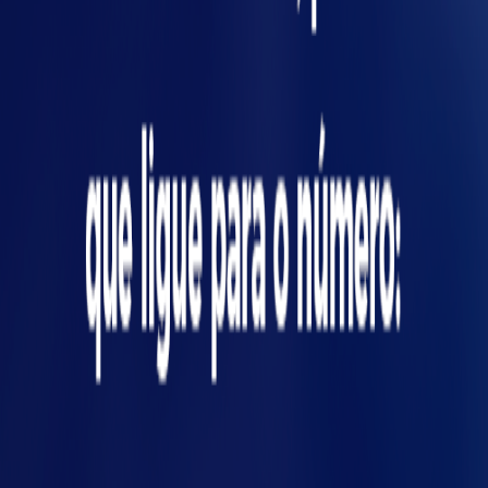
ícia
conduzidos, o escopo é claro, a documentação
é entregue e o pós-implantação ajusta limites
e rotinas.
A Siembra
aplica essa visão há mais de 35 anos
em problemas reais de manutenção e
produção, com desenvolvimento sob medida
e suporte para evoluir o monitoramento sem
travar a operação.
Se você quer identificar um primeiro caso de
telemetria que faça diferença em poucas
semanas,
fale com a equipe da Siembra
e
traga um cenário do seu dia a dia (parada,
variação, desperdício). Assim fica mais fácil
definir o que medir, quem reage e como
transformar dado em ação.