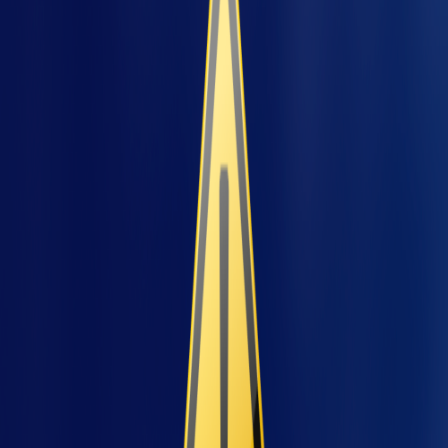
Com isso, a telemetria ajuda a antecipar falhas,
otimizar processos e
aumentar a eficiência
operacional.
É uma ferramenta estratégica
para empresas que buscam mais controle,
segurança e produtividade.
Boa parte das dores do chão de fábrica, nasce
no “vazio de informação” entre verificações e
rondas. A máquina falha, alguém reinicia, o
problema some e fica só a versão de quem viu.
A
telemetria
entra como memória do
jeto
processo: registra variáveis simples no
momento em que a coisa acontece e
transforma suspeita em evidência para
manutenção, produção, qualidade e
utilidades.