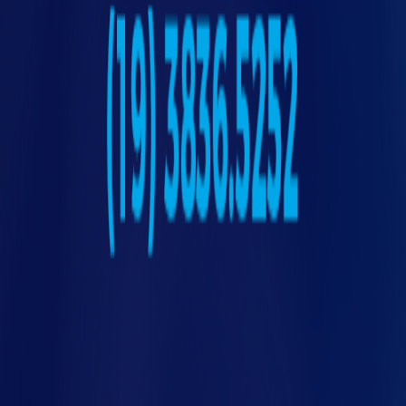
tat
Perguntas frequentes
Quais variáveis vale a pena
medir primeiro em um projeto
de telemetria industrial?
Comece pelo que é simples e ligado a
uma dor frequente: corrente do motor,
temperatura, vibração, pressão
(principalmente em ar comprimido),
consumo de energia, horas e ciclos. A
escolha deve ser guiada por uma ação
clara quando sair do normal, para não virar
só mais um gráfico sem uso.