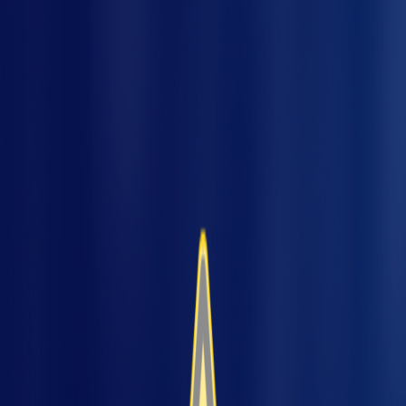
A
telemetria
é uma tecnologia que permite a
coleta, transmissão e análise de dados à
distância, em tempo real ou de forma
programada. Muito utilizada em ambientes
industriais, ela possibilita monitorar máquinas,
processos e equipamentos sem a
pre
necessidade de presença física constante.
Sensores instalados nos sistemas,
captam
informações como temperatura, pressão,
vibração e desempenho.
Esses dados são
enviados para um sistema central, onde
podem ser analisados para tomada de decisão.