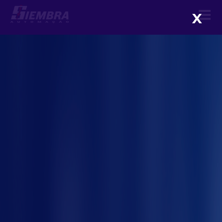
X
7 problemas do chão de
fábrica que a telemetria ajuda
a evitar
me