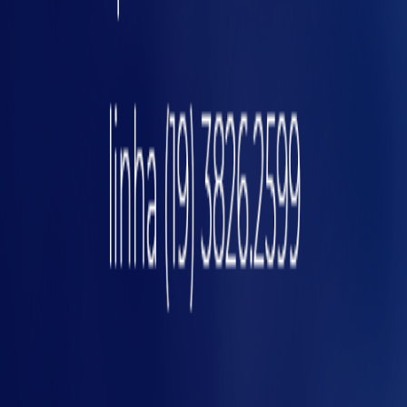
posi
Contagem de ciclos e tempo em produção,
espera e parada revela onde o ritmo cai. Um
alarme de
ritmo mínimo
ajuda a decidir se o
problema é ajuste, abastecimento,
treinamento, setup ou componente.
7) Falta de visibilidade fora do horário
comercial
Falhas à noite e no fim de semana, custam
caro, porque a primeira ação demora. Alertas
por evento crítico e registro de horário
reduzem o efeito cascata no turno seguinte.
Como escolher o primeiro
caso de uso sem complicar
Um bom começo costuma seguir uma regra