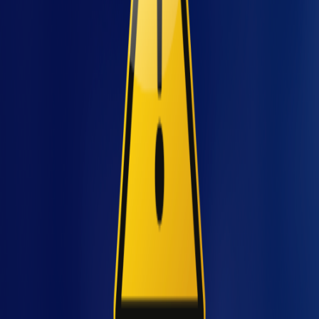
O que a telemetria resolve
antes de qualquer prejuízo:
7 situações comuns
1) Paradas intermitentes que ninguém
consegue reproduzir
Quando a falha some ao reiniciar, o
diagnóstico fica mais complicado. Ao registrar
eventos
junto com as condições do momento
viço
(corrente do motor, temperatura, vibração,
pressão, carga), fica mais fácil achar correlação
e reduzir troca de peça por tentativa.
2) Consumo de energia “misterioso” e
picos que estouram custo
Em compressores, exaustão e fornos, a