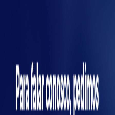
gme
simples: dor frequente, impacto alto, variável
fácil de medir e ação clara quando sair do
normal.
Evite medir demais, alertar demais e não
definir responsável. A pergunta que evita
frustração é direta:
o que vamos fazer
diferente quando o alarme tocar?
Quando vale chamar uma
integradora
Quando várias áreas estão envolvidas, a
confiabilidade importa e já existe automação
instalada (muitas plantas usam plataformas
como Siemens e a linha SIMATIC), apoio
externo acelera e organiza. Em projetos bem