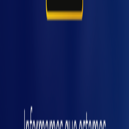
telemetria mostra a curva por turno e por
equipamento e aponta “ligado sem produzir”.
Alarmes de pico ajudam a ajustar a rotina de
acionamento e identificar motor fora de
padrão.
3) Ar comprimido instável (e caro)
derrubando performance
Queda de pressão em horários específicos
costuma virar refugo e discussão. Medindo
ças
pressão
na linha e, quando faz sentido, em
pontos de uso, dá para separar problema de
compressor de vazamento ou consumo
anormal.
4) Temperatura e umidade fora do
ideal afetando a qualidade