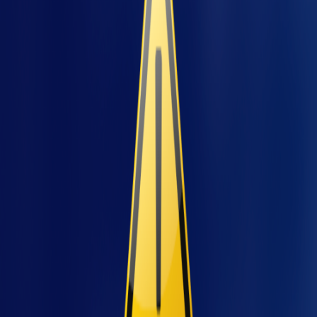
￹Para aproveitar este crescimento e o aumento
das demandas, cada vez mais os sistemas de
automação industrial buscam promover
melhoria contínua dos produtos fabricados e a
redução de riscos para os trabalhadores. A
automação industrial
possibilita o aumento
jetos
da produtividade e a eficiência das plantas
industriais e diminui as tarefas realizadas
manualmente pelos operadores.
Porém, a maioria dos processos dessas
indústrias é feito de forma manual e mesmo
que as fábricas fossem completamente
automatizadas, ainda haveria a necessidade
de operações manuais. Mas o que isso quer
dizer?
A realidade industrial do Brasil é de fábricas