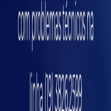
na linha de produção não é o único ponto a ser
observado para garantir a segurança nas
plantas industriais. Para evitar acidentes é
preciso que sejam seguidas uma série de
recomendações, dentre elas:
Seguir as Normas Regulamentadoras de
osiç
segurança (NRs) para manter uma operação
segura.
Investir em ferramentas e procedimentos
de automação industrial que melhorem a
rotina dos trabalhadores.
Treinar os trabalhadores envolvidos em
cada uma das atividades industriais
manuais.