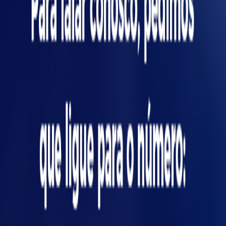
constante em qualquer indústria. Com a
redução de variabilidade das peças produzidas
e, consequentemente, maior precisão na
ícias
produção, ganha-se com a redução de recalls,
descartes, produtividade e com a melhoria do
produto final na percepção do cliente.
Conheça outras vantagens da automação
industrial:
Maior volume produzido:
com uma linha
industrial automatizada, tem-se um maior
volume produzido, com o menor tempo
possível. Esta é uma das maiores vantagens da
automação industrial.