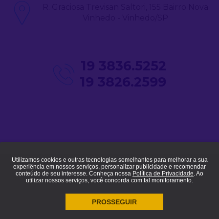
R. Graciosa Trevisan Saltori, 155 Bairro Nova
Vinhedo - Vinhedo/SP
19 3836.5252
19 3826.2599
Utilizamos cookies e outras tecnologias semelhantes para melhorar a sua
experiência em nossos serviços, personalizar publicidade e recomendar
© 2021 - Todos direitos reservados - Siembra Automação.
Política de
conteúdo de seu interesse. Conheça nossa
Política de Privacidade
. Ao
Privacidade
utilizar nossos serviços, você concorda com tal monitoramento.
PROSSEGUIR
agência de marketing digital