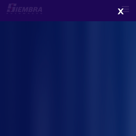
X
Automação industrial para
melhoria contínua e redução
de riscos
me