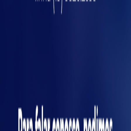
Sobre este último tópico, é importante
ressaltar que quando existem processos
sendo realizados por operadores sem
treinamento padronizado, torna-se bastante
complicado garantir sua segurança, a
eficiência do processo e a repetibilidade. Por
gmen
outro lado, com a padronização de
procedimentos, os operadores habilitados
podem realizar o procedimento da maneira
mais segura possível, testada e aprovada.
Melhoria com automação
industrial
A máxima eficiência é o objetivo da automação
industrial. E a qualidade é a preocupação