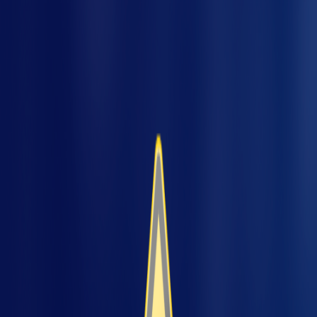
Muitas indústrias brasileiras vêm avançando no
cenário da automação industrial a cada ano.
De 2016 a 2018, o percentual das grandes
empresas que utilizam pelo menos uma
pres
tecnologia digital, em especial, a automação
digital com sensores para controle de
processo, passou de 63% para 73%. Além disso,
quase metade (48%) das empresas
consultadas têm a intenção de investir em
novas tecnologias nos próximos anos. Esses
dados são da Confederação Nacional das
Indústrias (CNI).