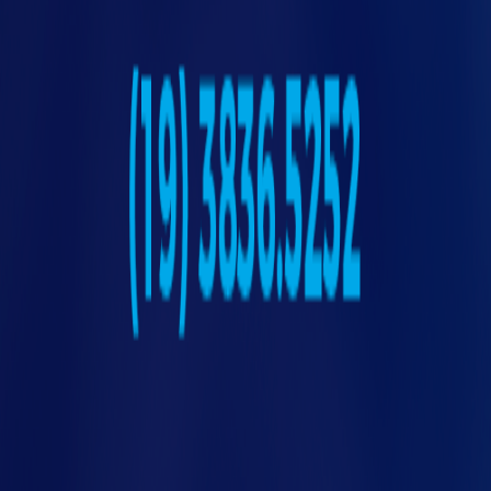
Diminui o tempo de produção
: com a
automação é possível aumentar a eficiência
tato
de uma planta industrial, maximizando a
produção com menor consumo de energia e
matérias-primas. Isso porque as máquinas
possuem alto grau de repetibilidade e
diminuem consideravelmente os riscos,
acelerando o tempo de produção.
Reduz custos de produção
: ocorre pelo
aumento da produção e a diminuição de erros.
Isso porque as tarefas desempenhadas por
máquinas são mais precisas e estão menos
sujeitas a desvios do padrão.
Diminui custos com mão de obra:
automatizar os processos de produção ajuda a
reduzir a folha de pagamento e diminuir a