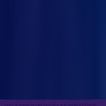
nco
necessidade de manter um grande número
de operadores.
Flexibiliza a linha de produção:
com uma
linha de montagem rápida e reprogramável, é
possível realizar a produção just-in-time, ou
seja, quando houver encomendas.
Possibilita medir e controlar processos:
a
planta automatizada conta com diversos
sensores e controladores, o que permite que
as informações sejam gerenciadas de forma
mais fácil e com informações em tempo real.
Opera 24 horas:
enquanto os trabalhadores
precisam ser substituídos a cada turno de
trabalho, os equipamentos automatizados são
feitos para operar 24 horas por dia, sempre
com a mesma performance e repetibilidade.