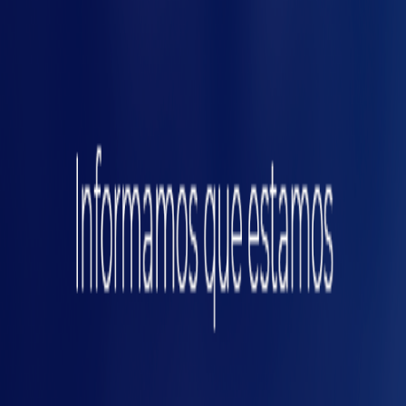
Quanto mais automatizada for a sua planta
industrial, menor intervenção humana será
necessária na produção. Isso significa menos
as
riscos de acidentes
, além da redução de
custos com afastamentos e indenizações. Isso
porque, em toda planta onde há processos
manuais sendo realizados, há a possibilidade
de acidentes.
Por mais bem treinada que seja uma equipe,
erros humanos acontecem por razões
diversas. Ao direcionar as atividades industriais
a uma célula robótica, a probabilidade da
tarefa não ser feita como esperado é bem
menor do que quando comparada a um
trabalhador humano.
No entanto, a diminuição do trabalho manual