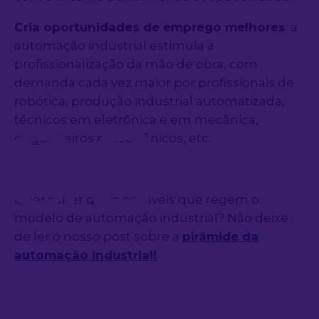
Cria oportunidades de emprego melhores
: a
automação industrial estimula a
profissionalização da mão de obra, com
as
demanda cada vez maior por profissionais de
robótica, produção industrial automatizada,
técnicos em eletrônica e em mecânica,
engenheiros mecatrônicos, etc.
Quer saber quais os níveis que regem o
modelo de automação industrial? Não deixe
de ler o nosso post sobre a
pirâmide da
automação industrial!