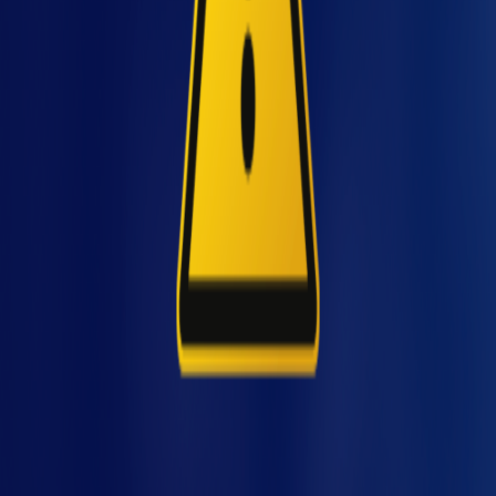
que ainda necessitam muito da mão de obra
de trabalhadores nas plantas industriais. Ao
mesmo tempo, é possível perceber a
necessidade da automação de processos
e
viço
também de treinamento dos operadores para
se buscar a melhoria contínua e a redução de
riscos com a automação industrial.
Assim, é fundamental entender como os
equipamentos de automação e soluções em
automação industrial garantem diversos
benefícios para a indústria. Veja mais detalhes
a seguir!
Riscos na indústria