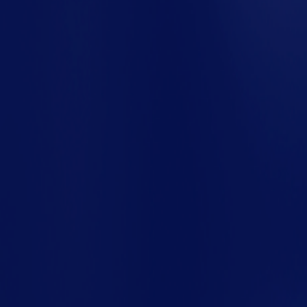
Você já parou para pensar que uma simples estan
Pois é, na correria da rotina fabril, raramente a 