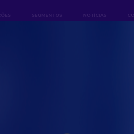
ÇÕES
SEGMENTOS
NOTÍCIAS
C
cto das estantes industr
prevenção de incêndios