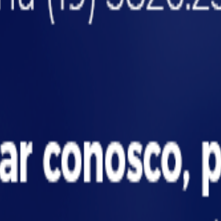
extintores?
ser o elo fraco em uma auditoria ou em uma emergê
 o projeto ignora a prevenção?
 instaladas próximas demais às paredes e com mate
stema de sprinklers não atinge os andares superiore
 em tragédia, além de resultar em multas e paralis
ó uma exigência legal, mas uma decisão estratégica p
fluencia auditorias e normas r
entício e químico, as auditorias avaliam rigorosa
 pode resultar em não conformidade com a NR-12 e 
riais e evidências de manutenção preventiva das