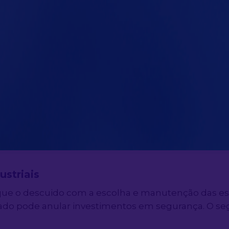
a áreas de alto risco ou com grande volume de mater
riais em planos de emergência 
mento das estantes industriais e a simulação de ce
mentos de combate são testados em treinamentos pe
 pode revelar gargalos que passariam despercebidos
 e eficiência
ustriais
o que o descuido com a escolha e manutenção das es
 pode anular investimentos em segurança. O segre