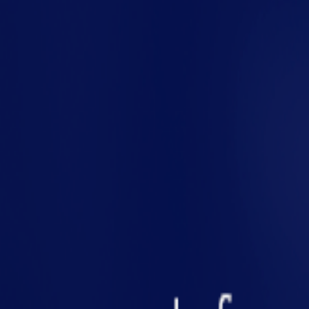
Estantes industriais mal projetadas podem agrav
resposta em situações críticas.
Por que as estantes industri
Ao pensar em prevenção de incêndios, o foco cos
industriais exercem influência direta sobre a 
o material da estante podem facilitar (ou dificulta
O erro mais comum é ignorar que o empilhament
rápidas.
Fatores críticos a serem considerados no
Material da estante:
aço comum pode ter melho
para retardar chamas.
Distanciamento:
manter espaços mínimos entr