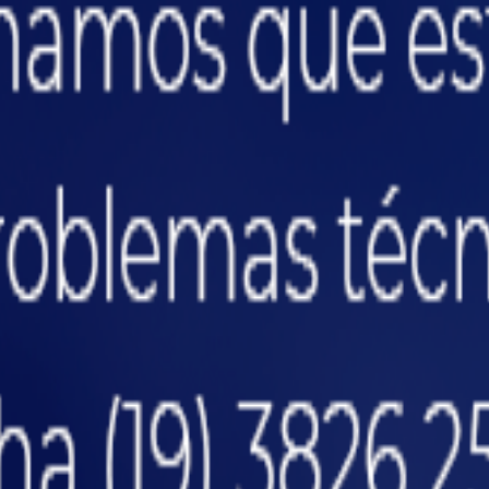
o colapso estrutural em incêndios, aumentando risc
o para criar zonas de contenção ou corredores de a
mental garantir que jatos de água alcancem todos o
eduz o risco de "zonas mortas" não alcançadas pelos
rança contra incêndios das suas
 respeitada?
dos os níveis?
mas?
 emergências?