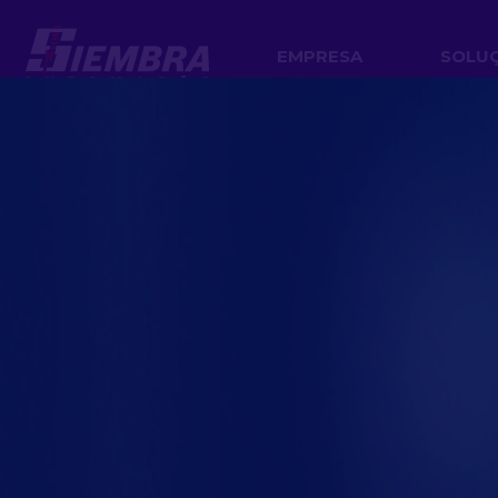
EMPRESA
SOLU
O impa