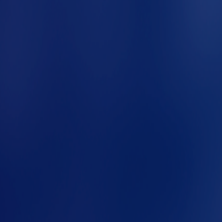
e seguro e um incêndio de grandes proporções?
 de segurança contra incêndio. Mas deveria.