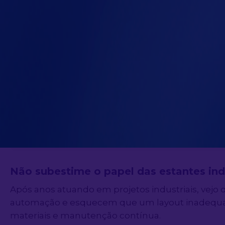
Prefira sempre estruturas metálicas tratadas par
O papel das estantes indust
Um plano de emergência eficiente inclui o mapea
corredores e a facilidade de acesso aos equipa
Revisar o layout das estantes após cada simulado
Gestão de manutenção industrial: segurança
Não subestime o papel das estantes ind
Após anos atuando em projetos industriais, vej
automação e esquecem que um layout inadequado
materiais e manutenção contínua.