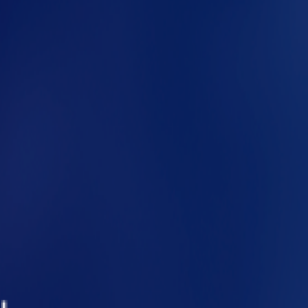
rigadistas, impactando diretamente o tempo de
nção de incêndios?
 e rotas de fuga. No entanto,
as estantes
ncentração de materiais combustíveis
. O layout e
arga de incêndio e dificultam evacuações
as precisa de pintura ou tratamento específico
normas técnicas como a NBR 9077 (Saídas de