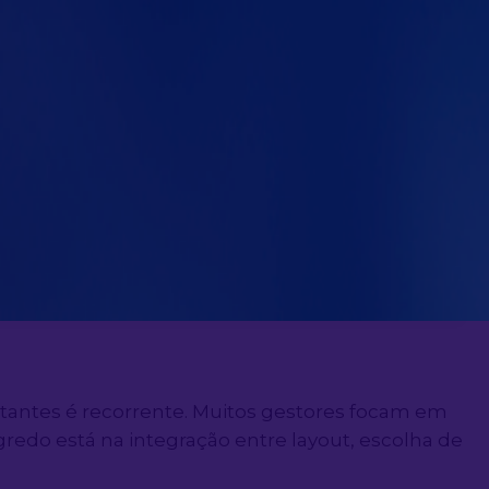
iais combustíveis.
e treinamentos
nários de incêndio. A configuração dos
riódicos.
 no dia a dia.
tantes é recorrente. Muitos gestores focam em
do está na integração entre layout, escolha de