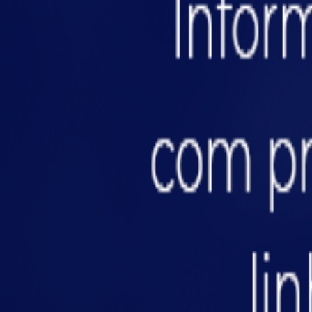
emergência em edifícios).
Capacidade de carga:
sobrecarga pode levar a
Layout modular:
permite rápida reconfiguraçã
Integração com sistemas de sprinklers:
funda
Um projeto inteligente de estantes industriais r
Checklist para avaliar a segu
✔
Distância mínima entre estantes e rotas de fuga
✔
Estantes permitem passagem de sprinklers em to
✔
Material da estante possui tratamento anti-cha
✔
Layout modular para reconfiguração rápida em