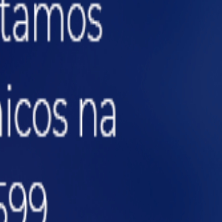
os de bloqueio das rotas de fuga.
cesso em situações emergenciais.
s níveis da estante.
 sistemas de supressão de incêndio.
 estantes industriais