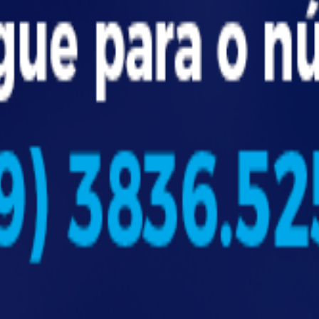
nico da estante, incluindo ART, memorial descritivo 
equação
iais e sua performance em incêndios
Integração com sprinklers
Boa, se perfurada
Excelente
Ruim
Boa