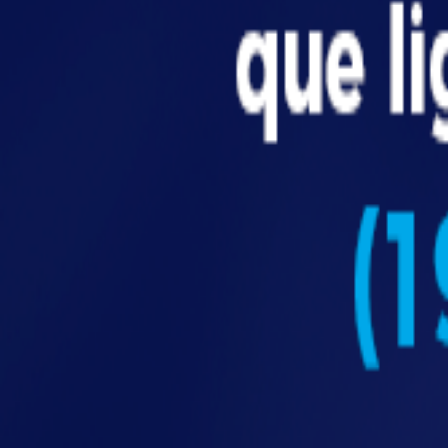
Dica: Solicite ao fornecedor um dossiê téc
NR-12: tudo que você precisa saber para ad
Comparativo: tipos de estantes industr
Tipo
Resistência ao fogo
Metálica comum
Média
Inox
Alta
Madeira
Baixa
Com pintura intumescente
Alta