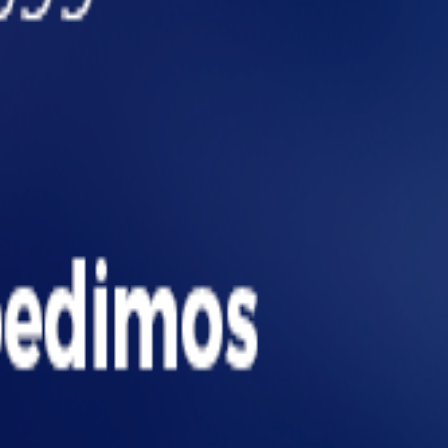
ncia real.
riais inflamáveis estocados no topo. Em caso de
s e a evacuação fica comprometida. Um cenário
ações.
ara proteger vidas e patrimônio.
egulatórias
mente o armazenamento e a segurança contra
normas técnicas específicas.
 estruturas de armazenagem.