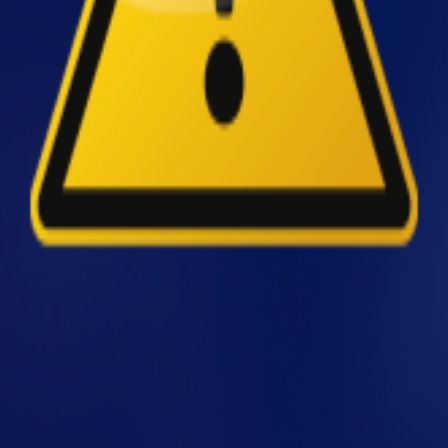
ar a propagação do fogo e dificultar o acesso de b
ais são tão relevantes na preve
tuma recair sobre extintores, detectores de fumaça
propagação de calor, o bloqueio de saídas e a co
r) o combate inicial ao fogo.
o inadequado e corredores estreitos aumentam a c
 projeto de estantes industriais
r performance que inox em dissipação de calor, m
e estantes, teto e paredes é obrigatório segundo 