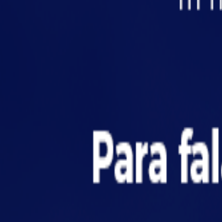
✔
Corredores livres de obstáculos e fácil acesso a 
Falhas em qualquer item deste checklist podem 
Exemplo prático: o que acontece quando
Imagine um centro logístico onde estantes foram
incêndio, o fogo se propaga verticalmente, o si
assim pode transformar um princípio de incêndio
Investir em estantes industriais seguras não é s
Como a escolha da estante in
Em setores regulados como o farmacêutico, alim
incêndios. A escolha de uma estante inadequada
Auditores buscam documentação, laudos de mate