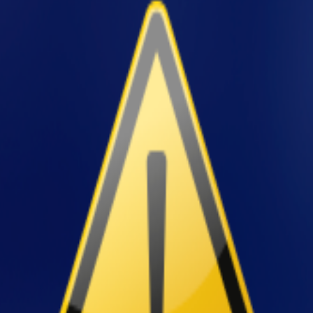
te industrial pode ser o divisor entre um ambient
configuração das estantes entra no radar das equipes