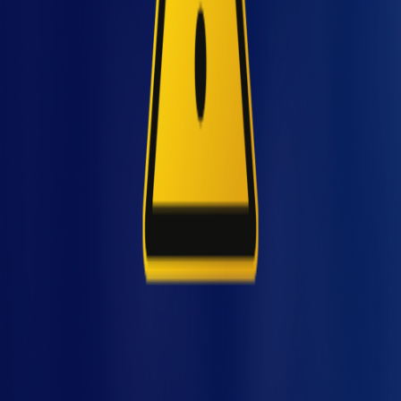
correção antecipadas.
Quando processos começam a apresentar
falhas, pode haver comprometimento da
viços
qualidade do produto ou do serviço e, até
mesmo, da
segurança dos colaboradores
e
do consumidor final. Mas como é possível
corrigir e evitar que isso ocorra? Leia a seguir!
Quais os tipos de análise de
falhas?
O modo de falha é composto por três
elementos: o efeito, a causa e a detecção. O
efeito é a consequência que a falha pode
causar ao cliente; a causa é a razão da