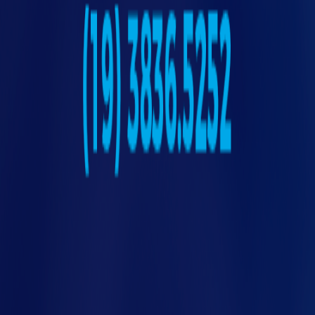
tato
Passo 1:
Definir o processo que será analisado.
Passo 2:
Definir a equipe.
Passo 3:
Determinação dos modos de falha.
Para isso, são levantadas as falhas que podem
ter um processo a partir de dados
provenientes do campo.
Passo 4:
Identificar seus efeitos.
Passo 5:
Identificar sua causa principal e
outras causas.
Passo 6:
Priorizar as falhas através do nível de
risco (RPN -
Risk Priority Number
). Trata-se de
um indicador do risco calculado que fica
associado ao modo de falha. O valor do risco