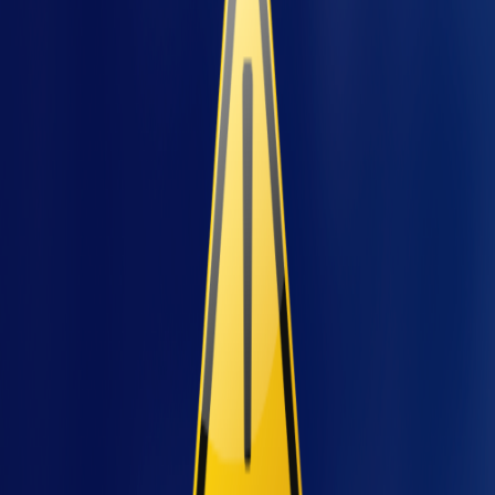
onde as ações precisam ser direcionadas a fim
de reduzir o risco de erros e garantir que as
causas de falha de um produto ou processo
sejam corrigidas antecipadamente. Assim,
trata-se de uma importante ferramenta na
identificação das falhas e de ações de
jetos
melhoria.
O uso deste recurso teve início em operações
militares no final dos anos 40 e, desde então,
serve para avaliar a confiabilidade de sistemas
e processos, além de erros potenciais em
equipamentos. Para isso, o FMEA identifica,
delimita e descreve, através da projeção de
modos de falhas, potenciais não
conformidades que podem ocorrer na cadeia
industrial, incluindo seus efeitos e suas
possíveis causas, a fim de definir ações de