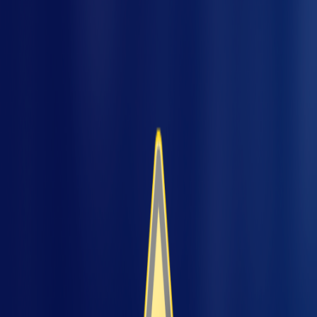
Quem trabalha no ambiente industrial pode já
estar familiarizado com o termo FMEA. Agora,
se você ainda não conhece, precisa ficar por
dentro e entender as vantagens dessa
ferramenta.
O FMEA,
Failure Mode and Effect
res
Analysis
, que no português significa Análise
de Modos de Falhas e Efeitos, é uma
metodologia de projeção e análise de causas e
efeitos de potenciais não conformidades em
processos industriais, produtos e
equipamentos.
O objetivo do FMEA é fornecer uma
abordagem sistemática, identificando para