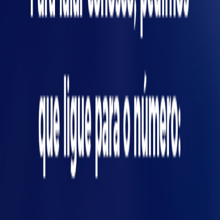
problema de fabricação e chegará com
qualidade para o consumidor, gerando
ícias
satisfação do cliente e confiança na marca.
4 - Garante mais qualidade nos novos
processos:
ao diminuir a probabilidade de
falhas potenciais (que ainda não tenham
ocorrido), o FMEA reduz também a
probabilidade da ocorrência de falhas em
novos projetos de produtos e nos processos.
Passo a passo para a
criação do FMEA
A utilização da ferramenta passa pelos
seguintes passos: