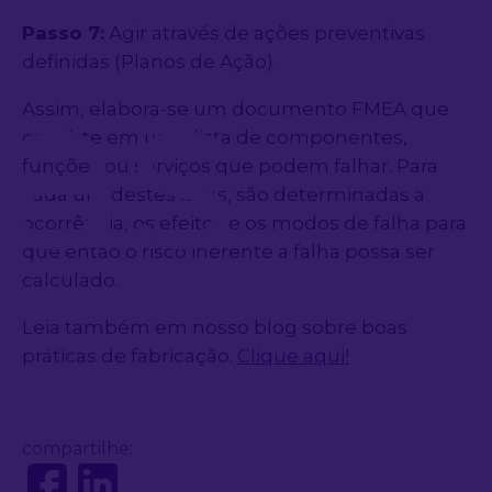
Passo 7:
Agir através de ações preventivas
as
definidas (Planos de Ação).
Assim, elabora-se um documento FMEA que
consiste em uma lista de componentes,
funções ou serviços que podem falhar. Para
cada um destes itens, são determinadas a
ocorrência, os efeitos e os modos de falha para
que então o risco inerente a falha possa ser
calculado.
Leia também em nosso blog sobre boas
práticas de fabricação.
Clique aqui!
compartilhe: