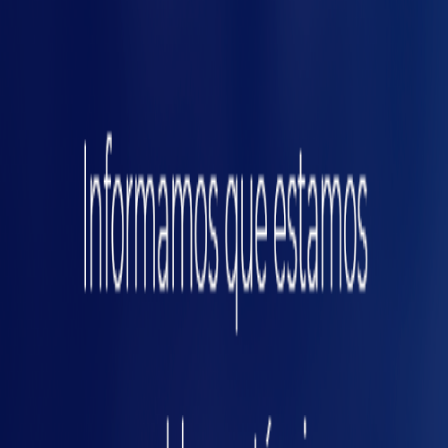
ocorrência e, por fim, a detecção é a forma
as
utilizada no controle do processo para evitar as
falhas potenciais. Tudo isso precisa ser bem
examinado e verificado a fim de que possam
ser tomadas as decisões para a correção no
processo industrial.
Por isso, a análise de falha deve ser avaliada
sob dois principais aspectos:
FMEA de produto:
relacionado às falhas que
poderão ocorrer no produto, que saem do
padrão e das especificações definidas em um
projeto.
FMEA de processo:
aplicado às falhas que
poderão ocorrer no processo desde o seu
planejamento, levando-se em consideração as