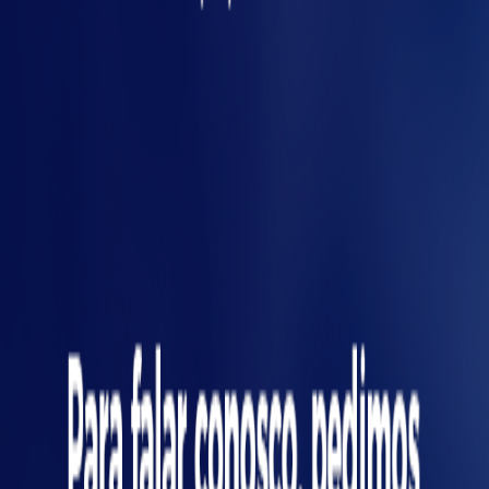
1 - Reduz as falhas:
por atuar com uma
medida preventiva, o FMEA, possibilita a
diminuição da frequência ou até mesmo a
men
eliminação dessas falhas. Os produtos e
processos, consequentemente, tornam-se
mais assertivos, com foco sempre na
qualidade.
2 - Gera economia:
a diminuição de falhas em
um processo de fabricação de uma indústria
está relacionada diretamente à redução de
matéria-prima utilizada na produção, evitando
o desperdício e os custos extras para a
empresa.
3 - Aumenta a qualidade e confiabilidade do
produto final:
o produto dificilmente terá um