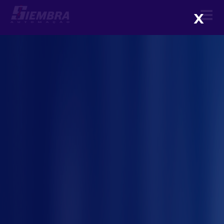
X
FMEA: entenda o que é e suas
vantagens
me