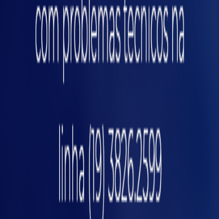
não conformidades apresentadas no produto.
Mas, também pode se levar a metodologia
para análise de outros aspectos como FMEA
de Sistema (foca nas funções globais de
sistemas), FMEA de serviço (foca em processos
osiç
de manufatura e montagem) e FMEA de
software (em funções de software).
Quais as vantagens do
FMEA
A aplicação da análise de modos de falha e
seus efeitos apresenta inúmeras vantagens
para a melhoria dos processos e produtos de
uma indústria. Destacamos 4 vantagens, veja: