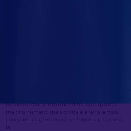
co
(RPN) é um múltiplo de três variáveis:
severidade da falha (gravidade/ impacto),
ocorrência da falha (frequência) e
probabilidade de detecção da falha.
Usualmente é montada uma tabela muito
parecida com essa abaixo:
Os três números obtidos deverão ser
multiplicados para gerar o RPN, que se torna o
valor prioritário, aquele que classifica os
modos de falha. Isto quer dizer que, quanto
maior o número, mais crítica é a falha e mais
rápida uma ação deverá ser tomada para evitá-
la.